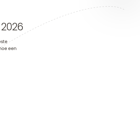
 2026
este
 hoe een