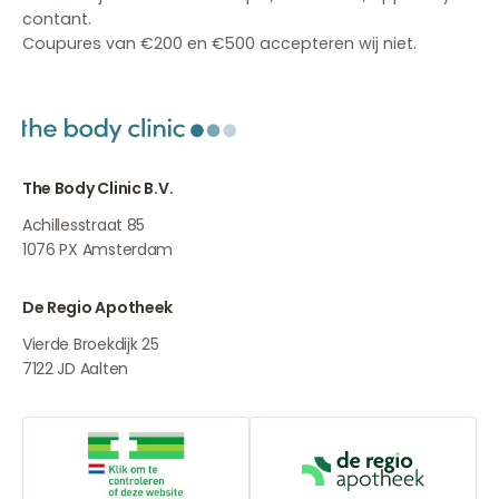
contant.
Coupures van €200 en €500 accepteren wij niet.
The Body Clinic B.V.
Achillesstraat 85
1076 PX
Amsterdam
De Regio Apotheek
Vierde Broekdijk 25
7122 JD
Aalten
Online aanbieders medicijnen
De Regio Apot