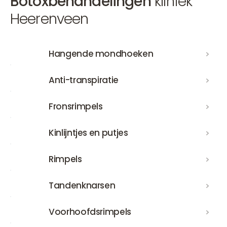
Botoxbehandelingen
kliniek
Heerenveen
Hangende mondhoeken
Hangende mondhoeken
Anti-transpiratie
Anti-transpiratie
Fronsrimpels
Fronsrimpels
Kinlijntjes en putjes
Kinlijntjes en putjes
Rimpels
Rimpels
Tandenknarsen
Tandenknarsen
Voorhoofdsrimpels
Voorhoofdsrimpels