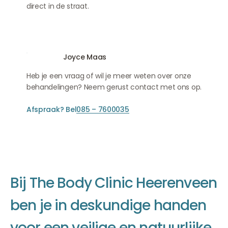
direct in de straat.
Joyce Maas
Heb je een vraag of wil je meer weten over onze
behandelingen? Neem gerust contact met ons op.
Afspraak? Bel
085 – 7600035
B
i
j
T
h
e
B
o
d
y
C
l
i
n
i
c
H
e
e
r
e
n
v
e
e
n
b
e
n
j
e
i
n
d
e
s
k
u
n
d
i
g
e
h
a
n
d
e
n
v
o
o
r
e
e
n
v
e
i
l
i
g
e
e
n
n
a
t
u
u
r
l
i
j
k
e