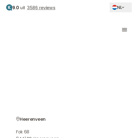
NL
9.0
uit
3586 reviews
Home
Botox heerenveen
Botoxbehandeling
Heerenveen
Natuurlijke resultaten door ervaren artsen
Heerenveen
Fok 68