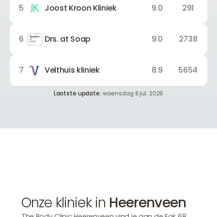
5
Joost Kroon Kliniek
9.0
291
6
Drs. at Soap
9.0
2738
7
Velthuis kliniek
8.9
5654
Laatste update:
woensdag 8 jul. 2026
Onze kliniek in
Heerenveen
The Body Clinic Heerenveen vind je aan de Fok 68.