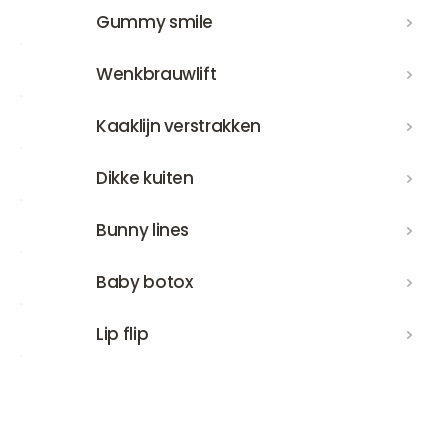
Gummy smile
Gummy smile
Wenkbrauwlift
Wenkbrauwlift
Kaaklijn verstrakken
Kaaklijn verstrakken
Dikke kuiten
Dikke kuiten
Bunny lines
Bunny lines
Baby botox
Baby botox
Lip flip
Lip flip