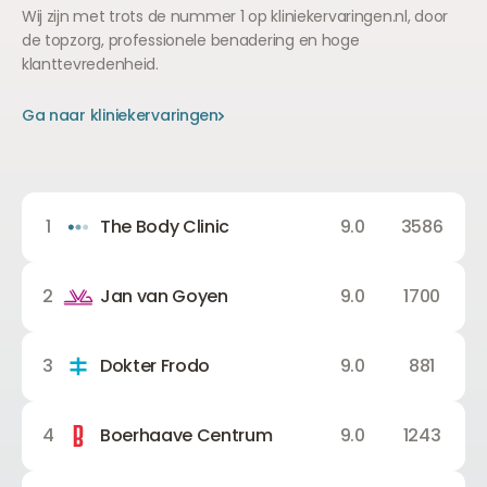
Wij zijn met trots de nummer 1 op kliniekervaringen.nl, door
de topzorg, professionele benadering en hoge
klanttevredenheid.
Ga naar kliniekervaringen
Ga naar kliniekervaringen
Ga naar kliniekervaringen
1
The Body Clinic
9.0
3586
2
Jan van Goyen
9.0
1700
3
Dokter Frodo
9.0
881
4
Boerhaave Centrum
9.0
1243