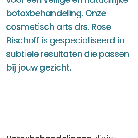
b
o
t
o
x
b
e
h
a
n
d
e
l
i
n
g
.
O
n
z
e
c
o
s
m
e
t
i
s
c
h
a
r
t
s
d
r
s
.
R
o
s
e
B
i
s
c
h
o
f
f
i
s
g
e
s
p
e
c
i
a
l
i
s
e
e
r
d
i
n
s
u
b
t
i
e
l
e
r
e
s
u
l
t
a
t
e
n
d
i
e
p
a
s
s
e
n
b
i
j
j
o
u
w
g
e
z
i
c
h
t
.
Afspraak maken
Afspraak maken
Afspraak maken