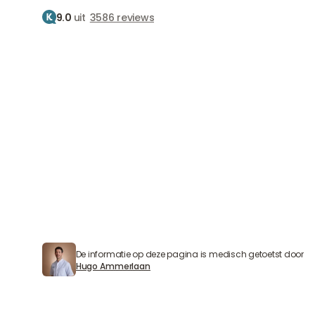
9.0
uit
3586 reviews
B
Be
Home
Behandelingen
Botox
Over botox
Spieren ontspannen, rimpels verdwijnen
De informatie op deze pagina is medisch getoetst door
Hugo Ammerlaan
Hugo Ammerlaan