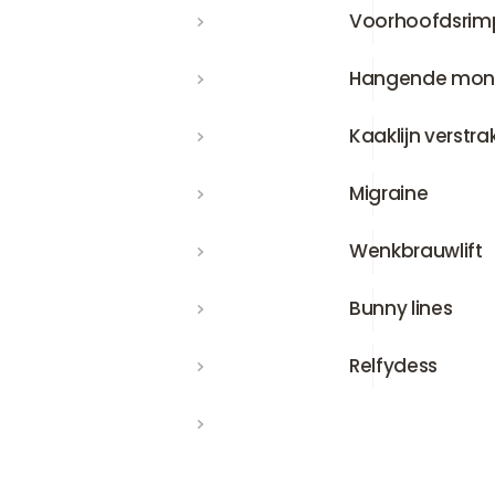
Voorhoofdsrimpels
Voorhoofdsrim
Hangende mondhoeken
Hangende mon
Kaaklijn verstrakken
Kaaklijn verstr
Migraine
Migraine
Wenkbrauwlift
Wenkbrauwlift
Bunny lines
Bunny lines
Relfydess
Relfydess