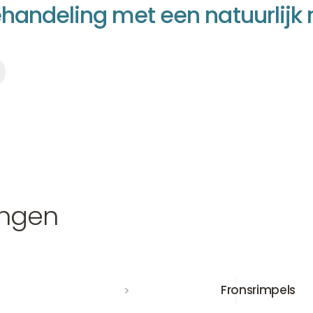
e
h
a
n
d
e
l
i
n
g
m
e
t
e
e
n
n
a
t
u
u
r
l
i
j
k
maken
ngen
Fronsrimpels
Fronsrimpels