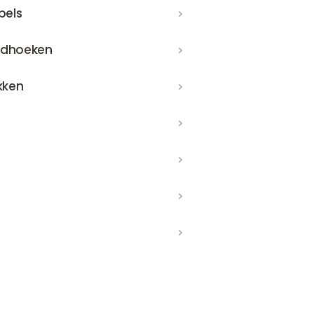
pels
dhoeken
akken