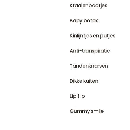
Kraaienpootjes
Kraaienpootjes
Baby botox
Baby botox
Kinlijntjes en putjes
Kinlijntjes en putjes
Anti-transpiratie
Anti-transpiratie
Tandenknarsen
Tandenknarsen
Dikke kuiten
Dikke kuiten
Lip flip
Lip flip
Gummy smile
Gummy smile