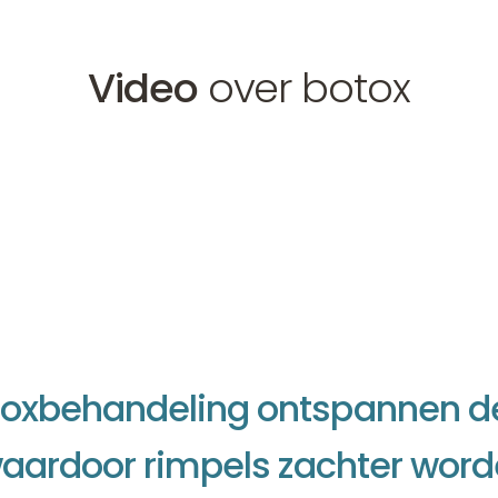
Video
over botox
otoxbehandeling
o
x
b
e
h
a
n
d
e
l
i
n
g
o
n
t
s
p
a
n
n
e
n
d
w
a
a
r
d
o
o
r
r
i
m
p
e
l
s
z
a
c
h
t
e
r
w
o
r
d