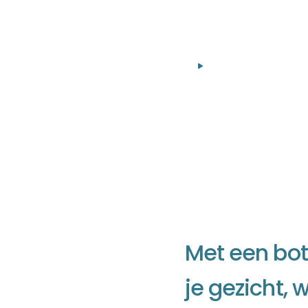
Alles over een b
M
e
t
e
e
n
b
o
t
j
e
g
e
z
i
c
h
t
,