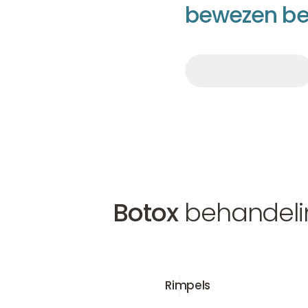
b
e
w
e
z
e
n
b
Afspraak maken
Afspraak 
Afspraak maken
Botox
behandeli
Rimpels
Rimpels