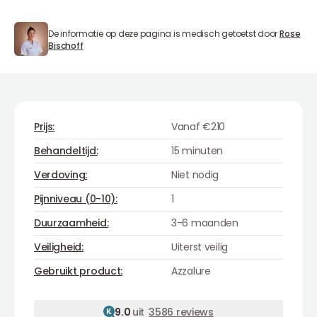
De informatie op deze pagina is medisch getoetst door
Rose
Rose Bischoff
Bischoff
Prijs:
Vanaf €210
Behandeltijd:
15 minuten
Verdoving:
Niet nodig
Pijnniveau (0-10):
1
Duurzaamheid:
3-6 maanden
Veiligheid:
Uiterst veilig
Azzalure
Gebruikt product:
Azzalure
9.0
uit
3586 reviews