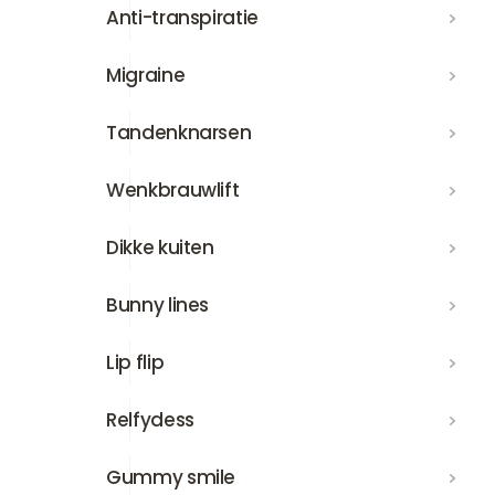
Anti-transpiratie
Anti-transpiratie
Migraine
Migraine
Tandenknarsen
Tandenknarsen
Wenkbrauwlift
Wenkbrauwlift
Dikke kuiten
Dikke kuiten
Bunny lines
Bunny lines
Lip flip
Lip flip
Relfydess
Relfydess
Gummy smile
Gummy smile