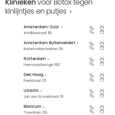
Klinieken
voor Botox tegen
kinlijntjes en putjes
Amsterdam-Zuid
Amsterdam-Zuid
Achillesstraat 85
Amsterdam Buitenveldert
Amsterdam Buitenveldert
Buitenveldertselaan 116
Rotterdam
Rotterdam
Heemraadssingel 180
Den Haag
Den Haag
Parkstraat 101
Utrecht
Utrecht
Jan van Scorelstraat 19
Blaricum
Blaricum
Torenlaan 12b