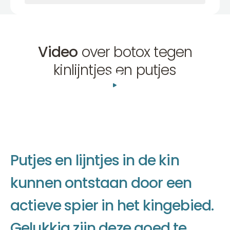
Video
over botox tegen
kinlijntjes en putjes
01:29
P
u
t
j
e
s
e
n
l
i
j
n
t
j
e
s
i
n
d
e
k
i
n
k
u
n
n
e
n
o
n
t
s
t
a
a
n
d
o
o
r
e
e
n
a
c
t
i
e
v
e
s
p
i
e
r
i
n
h
e
t
k
i
n
g
e
b
i
e
d
.
G
e
l
u
k
k
i
g
z
i
j
n
d
e
z
e
g
o
e
d
t
e