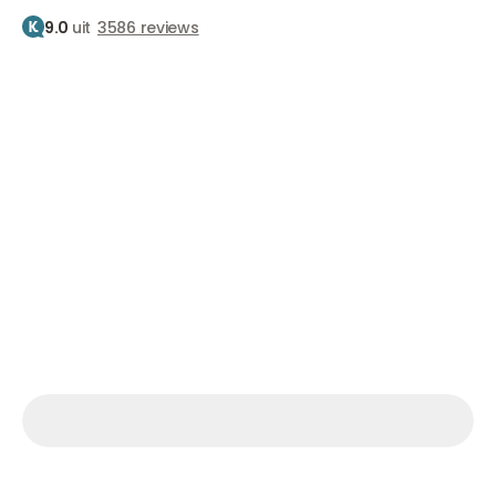
9.0
uit
3586 reviews
Home
Behandelingen
Botox
Kinlijntjes en putjes
Botox tegen kinlijntjes
en putjes
Jouw kin glad en stevig
Vanaf €210
Afspraak maken
Afspraak maken
Afspraak maken
Ma.– Vr. 9.30 – 17.00 uur Za. 09:00 – 15:00 uur