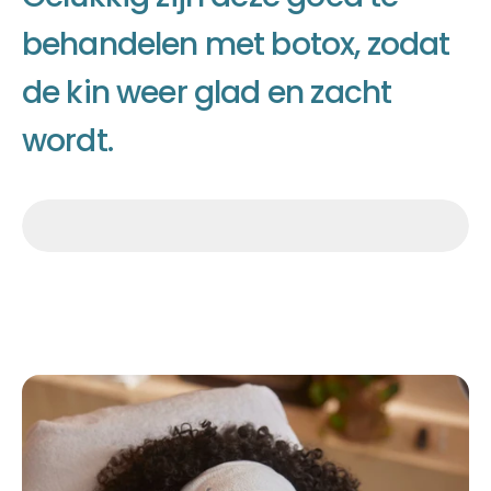
b
e
h
a
n
d
e
l
e
n
m
e
t
b
o
t
o
x
,
z
o
d
a
t
d
e
k
i
n
w
e
e
r
g
l
a
d
e
n
z
a
c
h
t
w
o
r
d
t
.
Afspraak maken
Afspraak maken
Afspraak maken