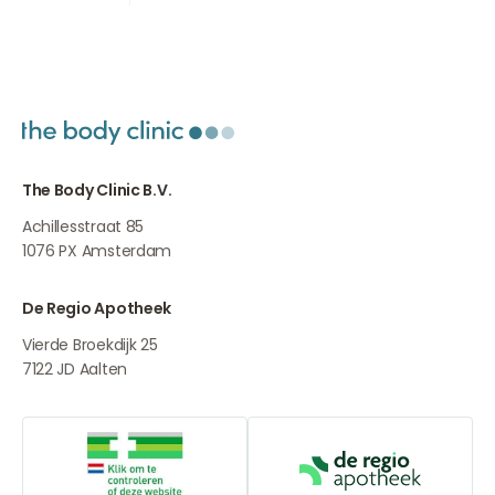
The Body Clinic B.V.
Achillesstraat 85
1076 PX
Amsterdam
De Regio Apotheek
Vierde Broekdijk 25
7122 JD
Aalten
Online aanbieders medicijnen
De Regio Apot