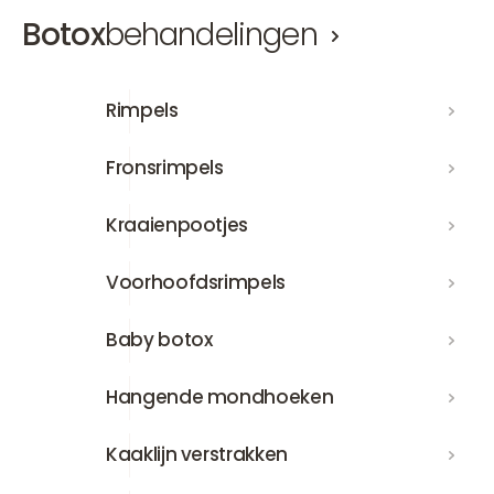
Botox
behandelingen
Rimpels
Rimpels
Fronsrimpels
Fronsrimpels
Kraaienpootjes
Kraaienpootjes
Voorhoofdsrimpels
Voorhoofdsrimpels
Baby botox
Baby botox
Hangende mondhoeken
Hangende mondhoeken
Kaaklijn verstrakken
Kaaklijn verstrakken