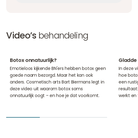
Afspraak maken
Video’s
behandeling
10:11
01:30
Botox onnatuurlijk?
Gladde 
Emotieloos kijkende BN'ers hebben botox geen
In deze v
goede naam bezorgd. Maar het kan ook
hoe botox
anders. Cosmetisch arts Bart Biermans legt in
een rusti
deze video uit waarom botox soms
resultaat
onnatuurlijk oogt – en hoe je dat voorkomt.
werkt en 