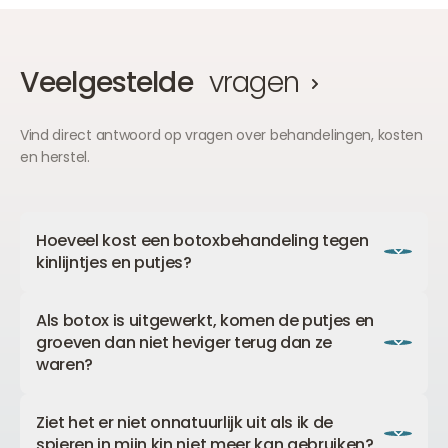
Veelgestelde
vragen
Vind direct antwoord op vragen over behandelingen, kosten
en herstel.
Hoeveel kost een botoxbehandeling tegen
kinlijntjes en putjes?
Een botoxbehandeling tegen kinlijntjes en putjes
Als botox is uitgewerkt, komen de putjes en
kost €210. In combinatie met een andere zone
groeven dan niet heviger terug dan ze
botox wordt de behandeling €105.
waren?
Integendeel! Doordat je de spiertjes die
Ziet het er niet onnatuurlijk uit als ik de
verantwoordelijk zijn voor deze rimpeltjes een tijd
spieren in mijn kin niet meer kan gebruiken?