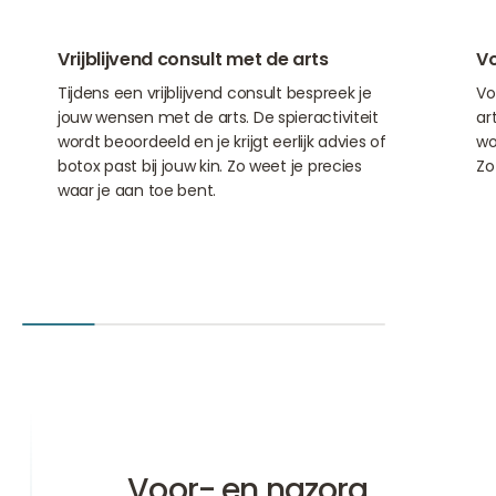
01
02
Vrijblijvend consult met de arts
Vo
Tijdens een vrijblijvend consult bespreek je
Vo
jouw wensen met de arts. De spieractiviteit
ar
wordt beoordeeld en je krijgt eerlijk advies of
wo
botox past bij jouw kin. Zo weet je precies
Zo
waar je aan toe bent.
Voor- en nazorg