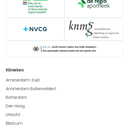
Online aanbieders medicijnen
De Regio Apot
NVCG
Klinieken
Amsterdam-Zuid
Amsterdam Buitenveldert
Rotterdam
Den Haag
Utrecht
Blaricum