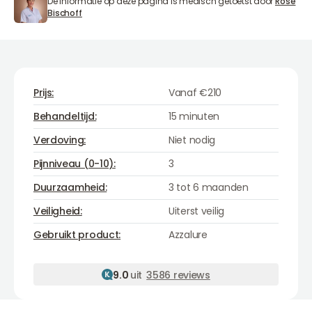
De informatie op deze pagina is medisch getoetst door
Rose
Rose Bischoff
Bischoff
Prijs:
Vanaf €210
Behandeltijd:
15 minuten
Verdoving:
Niet nodig
Pijnniveau (0-10):
3
Duurzaamheid:
3 tot 6 maanden
Veiligheid:
Uiterst veilig
Azzalure
Gebruikt product:
Azzalure
9.0
uit
3586 reviews