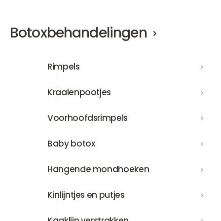
Botoxbehandelingen
Rimpels
Rimpels
Kraaienpootjes
Kraaienpootjes
Voorhoofdsrimpels
Voorhoofdsrimpels
Baby botox
Baby botox
Hangende mondhoeken
Hangende mondhoeken
Kinlijntjes en putjes
Kinlijntjes en putjes
Kaaklijn verstrakken
Kaaklijn verstrakken