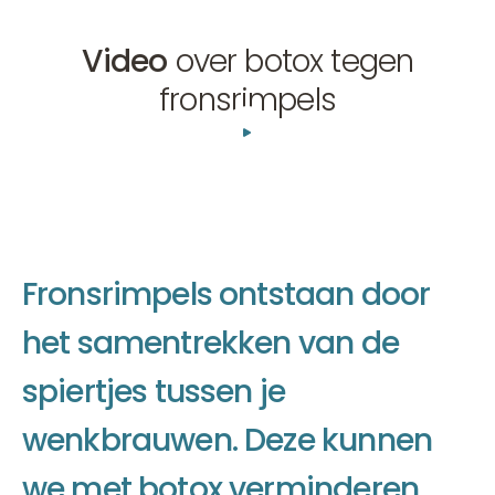
Video
over botox tegen
fronsrimpels
01:32
F
r
o
n
s
r
i
m
p
e
l
s
o
n
t
s
t
a
a
n
d
o
o
r
h
e
t
s
a
m
e
n
t
r
e
k
k
e
n
v
a
n
d
e
s
p
i
e
r
t
j
e
s
t
u
s
s
e
n
j
e
w
e
n
k
b
r
a
u
w
e
n
.
D
e
z
e
k
u
n
n
e
n
w
e
m
e
t
b
o
t
o
x
v
e
r
m
i
n
d
e
r
e
n