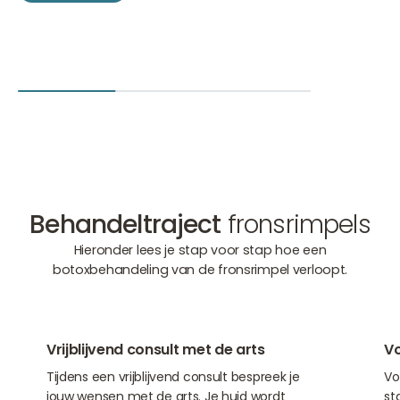
Behandeltraject
fronsrimpels
Hieronder lees je stap voor stap hoe een
botoxbehandeling van de fronsrimpel verloopt.
01
02
Vrijblijvend consult met de arts
Vo
Tijdens een vrijblijvend consult bespreek je
Vo
jouw wensen met de arts. Je huid wordt
st