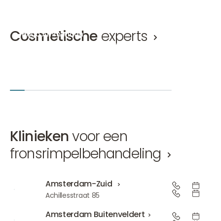
Cosmetische
experts
Hugo Ammerlaan
Mirthe 
Cosmetisch arts, Ooglidcorrectie arts KNMG
Cosmetisc
Hugo Ammerlaan
Mirthe van
Amsterdam-Zuid
Den Bosch
+2
Amsterd
Klinieken
voor een
fronsrimpelbehandeling
Amsterdam-Zuid
Amsterdam-Zuid
Achillesstraat 85
Amsterdam Buitenveldert