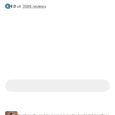
9.0
uit
3586 reviews
Home
Behandelingen
Botox
Fronsrimpels
Fronsrimpelbehandelin
Weer een zachte, open uitstraling
Vanaf €210
Afspraak maken
Afspraak maken
Afspraak maken
Ma.– Vr. 9.30 – 17.00 uur Za. 09:00 – 15:00 uur