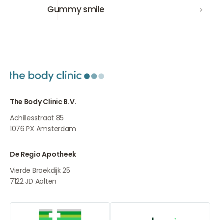
Gummy smile
Gummy smile
The Body Clinic B.V.
Achillesstraat 85
1076 PX
Amsterdam
De Regio Apotheek
Vierde Broekdijk 25
7122 JD
Aalten