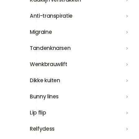
Anti-transpiratie
Anti-transpiratie
Migraine
Migraine
Tandenknarsen
Tandenknarsen
Wenkbrauwlift
Wenkbrauwlift
Dikke kuiten
Dikke kuiten
Bunny lines
Bunny lines
Lip flip
Lip flip
Relfydess
Relfydess