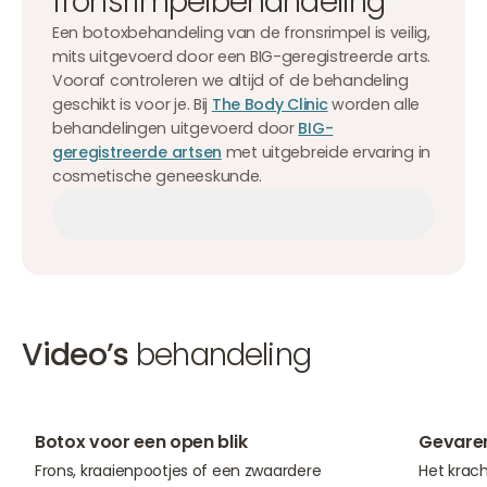
fronsrimpelbehandeling
Een botoxbehandeling van de fronsrimpel is veilig,
mits uitgevoerd door een BIG-geregistreerde arts.
Vooraf controleren we altijd of de behandeling
geschikt is voor je. Bij
The Body Clinic
worden alle
behandelingen uitgevoerd door
BIG-
geregistreerde artsen
met uitgebreide ervaring in
cosmetische geneeskunde.
Afspraak maken
Afspraak maken
Afspraak maken
Video’s
behandeling
02:59
07:29
Botox voor een open blik
Gevare
Frons, kraaienpootjes of een zwaardere
Het krach