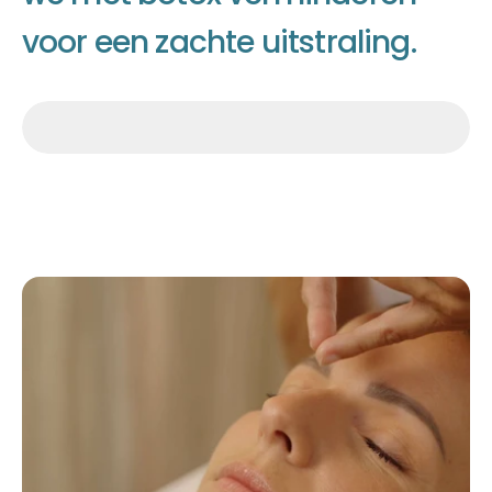
v
o
o
r
e
e
n
z
a
c
h
t
e
u
i
t
s
t
r
a
l
i
n
g
.
Afspraak maken
Afspraak maken
Afspraak maken