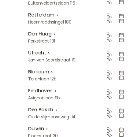
Amsterdam Buitenveldert
Buitenveldertselaan 116
Rotterdam
Rotterdam
Heemraadssingel 180
Den Haag
Den Haag
Parkstraat 101
Utrecht
Utrecht
Jan van Scorelstraat 19
Blaricum
Blaricum
Torenlaan 12b
Eindhoven
Eindhoven
Avignonlaan 9b
Den Bosch
Den Bosch
Oude Vlijmenseweg 114
Duiven
Duiven
Ploenstraat 30