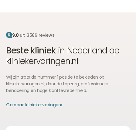
9.0
uit
3586 reviews
Beste kliniek
in Nederland op
kliniekervaringen.nl
Wij zijn trots de nummer 1 positie te bekleden op
kliniekervaringen.nl, door de topzorg, professionele
benadering en hoge klanttevredenheid.
Ga naar kliniekervaringen
Ga naar kliniekervaringen
Ga naar kliniekervaringen
1
The Body Clinic
9.0
3586