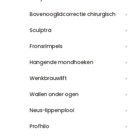
Bovenooglidcorrectie chirurgisch
Bovenooglidcorrectie chirurgisch
Sculptra
Sculptra
Fronsrimpels
Fronsrimpels
Hangende mondhoeken
Hangende mondhoeken
Wenkbrauwlift
Wenkbrauwlift
Wallen onder ogen
Wallen onder ogen
Neus-lippenplooi
Neus-lippenplooi
Profhilo
Profhilo