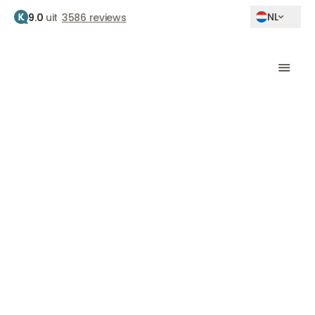
NL
9.0
uit
3586 reviews
Home
Klinieken
Maastricht
Kliniek Maastricht
Rechtstraat 23, 6221 EE, Maastricht
Fillers
Botox
Skinboosters
Medisch afvallen
Ooglidcorrectie
Afspraak maken
Afspraak maken
Afspraak maken
Behandelingen
Behandelingen