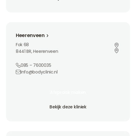
Bekijk deze kliniek
Heerenveen
Heerenveen
Fok 68
8441 BR, Heerenveen
085 – 7600035
info@bodyclinic.nl
Afspraak maken
Afspraak maken
Afspraak maken
Bekijk deze kliniek
Bekijk deze kliniek
Bekijk deze kliniek
Maastricht