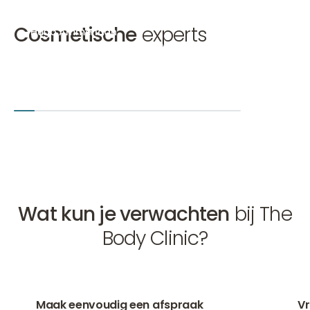
Cosmetische
experts
Hugo Ammerlaan
Mirthe 
Cosmetisch arts, Ooglidcorrectie arts KNMG
Cosmetisc
Hugo Ammerlaan
Mirthe van
Amsterdam-Zuid
Den Bosch
+2
Amsterd
Wat kun je verwachten
bij The
Body Clinic?
01
02
Maak eenvoudig
een afspraak
Vr