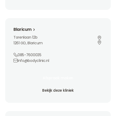
Bekijk deze kliniek
Blaricum
Blaricum
Torenlaan 12b
1261 GD, Blaricum
085-7600035
info@bodyclinic.nl
Afspraak maken
Afspraak maken
Afspraak maken
Bekijk deze kliniek
Bekijk deze kliniek
Bekijk deze kliniek
Eindhoven