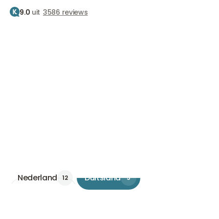
9.0
uit
3586 reviews
Home
Klinieken
Klinieken
Vind hier de beste locatie bij jou in de buurt
Nederland
Duitsland
12
5