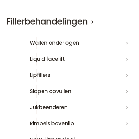
Fillerbehandelingen
Wallen onder ogen
Wallen onder ogen
Liquid facelift
Liquid facelift
Lipfillers
Lipfillers
Slapen opvullen
Slapen opvullen
Jukbeenderen
Jukbeenderen
Rimpels bovenlip
Rimpels bovenlip
Neus-lippenplooi