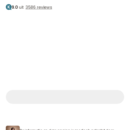
9.0
uit
3586 reviews
Home
Behandelingen
Fillers
Kaaklijn
Kaaklijn fillers
Gedefinieerde contouren, natuurlijk resultaat
Vanaf €450
Afspraak maken
Afspraak maken
Afspraak maken
Ma.– Vr. 9.30 – 17.00 uur Za. 09:00 – 15:00 uur