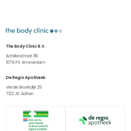
The Body Clinic B.V.
Achillesstraat 85
1076 PX
Amsterdam
De Regio Apotheek
Vierde Broekdijk 25
7122 JD
Aalten
Online aanbieders medicijnen
De Regio Apot