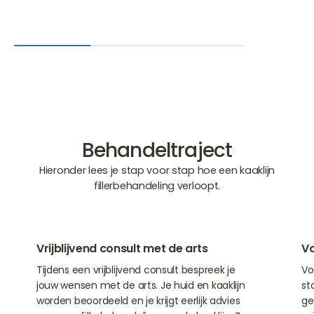
Behandeltraject
Hieronder lees je stap voor stap hoe een kaaklijn
fillerbehandeling verloopt.
01
02
Vrijblijvend consult met de arts
Vo
Tijdens een vrijblijvend consult bespreek je
Vo
jouw wensen met de arts. Je huid en kaaklijn
st
worden beoordeeld en je krijgt eerlijk advies
ge