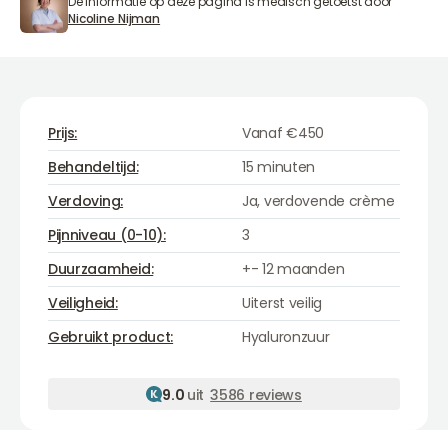
De informatie op deze pagina is medisch getoetst door
Nicoline Nijman
Nicoline Nijman
Prijs:
Vanaf €450
Behandeltijd:
15 minuten
Verdoving:
Ja, verdovende crème
Pijnniveau (0-10):
3
Duurzaamheid:
+- 12 maanden
Veiligheid:
Uiterst veilig
Hyaluronzuur
Gebruikt product:
Hyaluronzuur
9.0
uit
3586 reviews