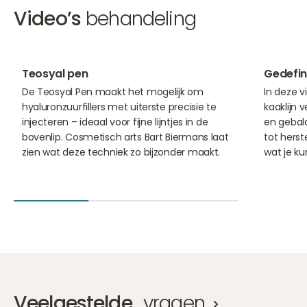
Video’s
behandeling
08:34
01:37
Teosyal pen
Gedefini
De Teosyal Pen maakt het mogelijk om
In deze vi
hyaluronzuurfillers met uiterste precisie te
kaaklijn 
injecteren – ideaal voor fijne lijntjes in de
en gebal
bovenlip. Cosmetisch arts Bart Biermans laat
tot herst
zien wat deze techniek zo bijzonder maakt.
wat je k
Veelgestelde
vragen