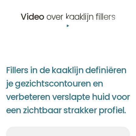
Video
over kaaklijn fillers
01:36
F
i
l
l
e
r
s
i
n
d
e
k
a
a
k
l
i
j
n
d
e
f
i
n
i
ë
r
e
n
j
e
g
e
z
i
c
h
t
s
c
o
n
t
o
u
r
e
n
e
n
v
e
r
b
e
t
e
r
e
n
v
e
r
s
l
a
p
t
e
h
u
i
d
v
o
o
r
e
e
n
z
i
c
h
t
b
a
a
r
s
t
r
a
k
k
e
r
p
r
o
f
i
e
l
.
Afspraak maken