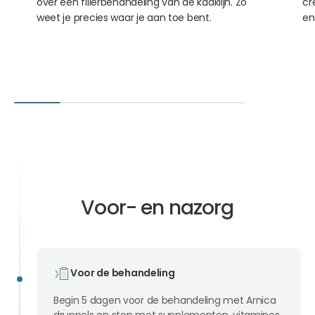
over een fillerbehandeling van de kaaklijn. Zo
cr
weet je precies waar je aan toe bent.
en
Voor- en nazorg
Voor de behandeling
Begin 5 dagen voor de behandeling met Arnica
druppels en stop met supplementen, vitamines