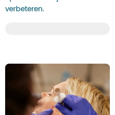
v
e
r
b
e
t
e
r
e
n
.
Afspraak maken
Afspraak maken
Afspraak maken