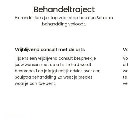
Behandeltraject
Hieronder lees je stap voor stap hoe een Sculptra
behandeling verloopt.
01
02
Vrijblijvend consult met de arts
Vo
Tijdens een vrijblijvend consult bespreek je
Vo
jouw wensen met de arts. Je huid wordt
ar
beoordeeld en je krijgt eerlijk advies over een
wo
Sculptra behandeling. Zo weet je precies
te
waar je aan toe bent.
vei