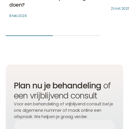
doen?
verstevigt.
21 mrt 202
8 feb 2024
Plan nu je behandeling
of
een vrijblijvend consult
Voor een behandeling of vrijblijvend consult bel je
ons algemene nummer of maak online een
afspraak. We helpen je graag verder.
Afspraak maken