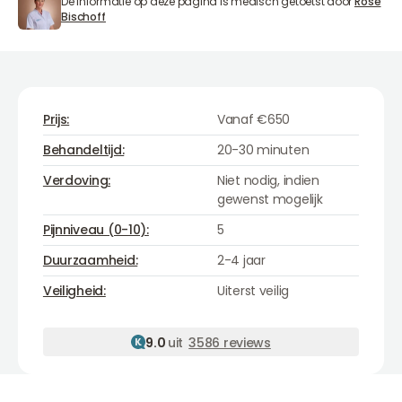
De informatie op deze pagina is medisch getoetst door
Rose
Rose Bischoff
Bischoff
Prijs:
Vanaf €650
Behandeltijd:
20-30 minuten
Verdoving:
Niet nodig, indien
gewenst mogelijk
Pijnniveau (0-10):
5
Duurzaamheid:
2-4 jaar
Veiligheid:
Uiterst veilig
9.0
uit
3586 reviews