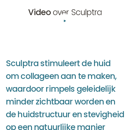
Video
over Sculptra
01:21
S
c
u
l
p
t
r
a
s
t
i
m
u
l
e
e
r
t
d
e
h
u
i
d
o
m
c
o
l
l
a
g
e
e
n
a
a
n
t
e
m
a
k
e
n
,
w
a
a
r
d
o
o
r
r
i
m
p
e
l
s
g
e
l
e
i
d
e
l
i
j
k
m
i
n
d
e
r
z
i
c
h
t
b
a
a
r
w
o
r
d
e
n
e
n
d
e
h
u
i
d
s
t
r
u
c
t
u
u
r
e
n
s
t
e
v
i
g
h
e
i
d
o
p
e
e
n
n
a
t
u
u
r
l
i
j
k
e
m
a
n
i
e
r