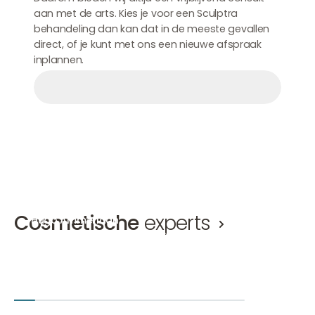
aan met de arts. Kies je voor een Sculptra
behandeling dan kan dat in de meeste gevallen
direct, of je kunt met ons een nieuwe afspraak
inplannen.
Afspraak maken
Afspraak maken
Afspraak maken
Cosmetische
experts
Hugo Ammerlaan
Mirthe 
Cosmetisch arts, Ooglidcorrectie arts KNMG
Cosmetisc
Hugo Ammerlaan
Mirthe van
Amsterdam-Zuid
Den Bosch
+2
Amsterd