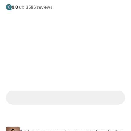
9.0
uit
3586 reviews
Home
Behandelingen
Skinboosters
Sculptra
Sculptra
De collageenstimulerende injectie
Vanaf €650
Afspraak maken
Afspraak maken
Afspraak maken
Ma.– Vr. 9.30 – 17.00 uur Za. 09:00 – 15:00 uur