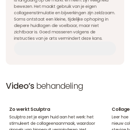
is langdurig op de markt en heeft zijn veiligheid
bewezen. Het maakt gebruik van je eigen
collageenstimulatie en bijwerkingen zijn zeldzaam.
Soms ontstaat een kleine, tijdelijke ophoping in
diepere huidlagen die voelbaar, maar niet
zichtbaar is. Goed masseren volgens de
instructies van je arts vermindert deze kans.
Afspraak maken
Afspraak maken
Afspraak maken
Video’s
behandeling
03:32
01:22
Zo werkt Sculptra
Collage
Sculptra zet je eigen huid aan het werk: het
Leer hoe 
stimuleert de collageenaanmaak, waardoor
nieuw co
rimpels van binnenuit verminderen. Het
stevige h