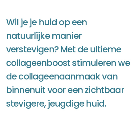
W
i
l
j
e
j
e
h
u
i
d
o
p
e
e
n
n
a
t
u
u
r
l
i
j
k
e
m
a
n
i
e
r
v
e
r
s
t
e
v
i
g
e
n
?
M
e
t
d
e
u
l
t
i
e
m
e
c
o
l
l
a
g
e
e
n
b
o
o
s
t
s
t
i
m
u
l
e
r
e
n
w
e
d
e
c
o
l
l
a
g
e
e
n
a
a
n
m
a
a
k
v
a
n
b
i
n
n
e
n
u
i
t
v
o
o
r
e
e
n
z
i
c
h
t
b
a
a
r
s
t
e
v
i
g
e
r
e
,
j
e
u
g
d
i
g
e
h
u
i
d
.
Afspraak maken
Afspraak maken
Afspraak maken