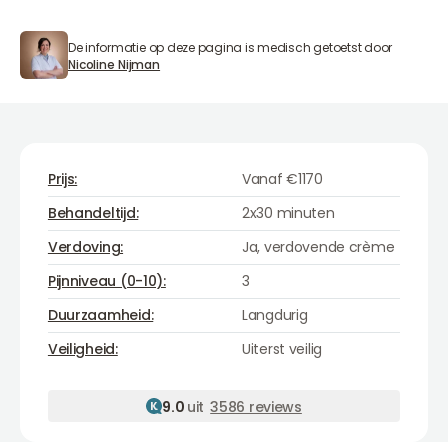
De informatie op deze pagina is medisch getoetst door
Nicoline Nijman
Nicoline Nijman
Prijs:
Vanaf €1170
Behandeltijd:
2x30 minuten
Verdoving:
Ja, verdovende crème
Pijnniveau (0-10):
3
Duurzaamheid:
Langdurig
Veiligheid:
Uiterst veilig
9.0
uit
3586 reviews