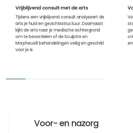
01
02
Vrijblijvend consult met de arts
Vo
Tijdens een vrijblijvend consult analyseert de
Vo
arts je huid en gezichtsstructuur. Daarnaast
st
kijkt de arts naar je medische achtergrond
ge
om te beoordelen of de Sculptra en
cr
Morpheus8 behandelingen veilig en geschikt
en
voor je is.
Voor- en nazorg