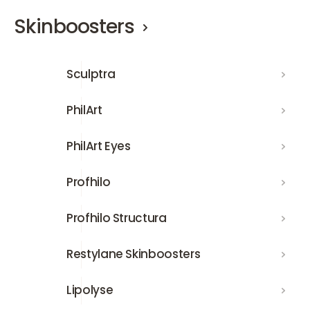
Skinboosters
Sculptra
Sculptra
PhilArt
PhilArt
PhilArt Eyes
PhilArt Eyes
Profhilo
Profhilo
Profhilo Structura
Profhilo Structura
Restylane Skinboosters
Restylane Skinboosters
Lipolyse
Lipolyse