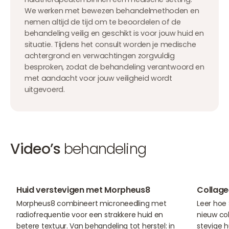
We werken met bewezen behandelmethoden en
nemen altijd de tijd om te beoordelen of de
behandeling veilig en geschikt is voor jouw huid en
situatie. Tijdens het consult worden je medische
achtergrond en verwachtingen zorgvuldig
besproken, zodat de behandeling verantwoord en
met aandacht voor jouw veiligheid wordt
uitgevoerd.
Video’s
behandeling
01:49
01:22
Huid verstevigen met Morpheus8
Collage
Morpheus8 combineert microneedling met
Leer hoe 
radiofrequentie voor een strakkere huid en
nieuw co
betere textuur. Van behandeling tot herstel: in
stevige h