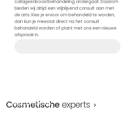
collageenboostbehandeling ondergaat. Daarom
bieden wij altijd een vrijblijvend consult aan met
de arts. Kies je ervoor om behandeld te worden,
dan kun je meestal direct na het consult
behandeld worden of plant met ons een nieuwe
afspraak in.
Afspraak maken
Afspraak maken
Afspraak maken
Cosmetische
experts
Hugo Ammerlaan
Mirthe 
Cosmetisch arts, Ooglidcorrectie arts KNMG
Cosmetisc
Hugo Ammerlaan
Mirthe van
Amsterdam-Zuid
Den Bosch
+2
Amsterd