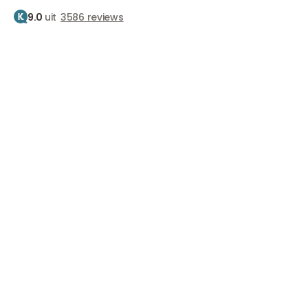
9.0
uit
3586 reviews
Home
Behandelingen
Skinboosters
Collageenboost
De ultieme
collageenboost
Voor een stevige, jeugdige huid!
Vanaf €1170
Afspraak maken
Afspraak maken
Afspraak maken
Ma.– Vr. 9.30 – 17.00 uur Za. 09:00 – 15:00 uur