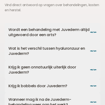
Vind direct antwoord op vragen over behandelingen, kosten
en herstel.
Wordt een behandeling met Juvederm altijd
uitgevoerd door een arts?
Ja, bij The Body Clinic worden alle behandelingen
Wat is het verschil tussen hyaluronzuur en
uitsluitend door een arts uitgevoerd. Alleen een
Juvederm?
arts is bevoegd om deze behandeling uit te
voeren. Onze artsen zijn lid van de NVCG en BIG-
Juvederm is een hyaluronzuurfiller. Hyaluronzuur is
geregistreerd.
Krijg ik geen onnatuurlijk uiterlijk door
de werkzame stof in Juvederm. Andere bekende
Juvederm?
rimpelvullers op basis van hyaluronzuur zijn
bijvoorbeeld
Restylane
,
Teosyal
en
Saypha
.
Onze artsen nemen het natuurlijke
Krijg ik bobbels door Juvederm?
verouderingsproces als leidraad voor de
cosmetische correctie. Er wordt alleen volume
Nee, Juvederm geeft geen granuloomvorming
toegevoegd op die plekken waar volumeverlies is
Wanneer mag ik na de Juvederm-
(bobbeltjes). Dit probleem kwam vroeger voor bij
opgetreden. Dit waarborgt een mooi en natuurlijk
behandeling weer aan het werk?