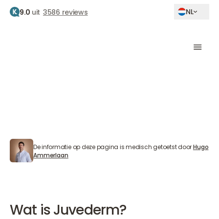
NL
9.0
uit
3586 reviews
Home
Producten
Juvederm
Juvederm
Natuurlijke hyaluronzuur filler
De informatie op deze pagina is medisch getoetst door
Hugo
Hugo Ammerlaan
Ammerlaan
Afspraak maken
Afspraak maken
Afspraak maken
Wat is Juvederm?