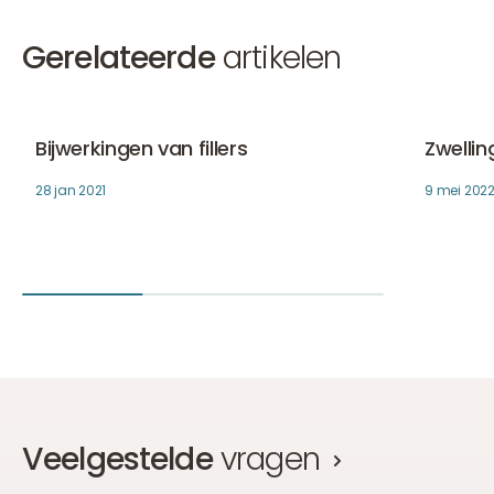
Gerelateerde
artikelen
Bijwerkingen van fillers
Zwelling 
Fillers
Fillers
Bijwerkingen van fillers
Zwellin
28 jan 2021
9 mei 202
Veelgestelde
vragen