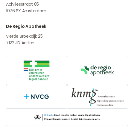
Achillesstraat 85
1076 PX
Amsterdam
De Regio Apotheek
Vierde Broekdijk 25
7122 JD
Aalten
Online aanbieders medicijnen
De Regio Apot
NVCG