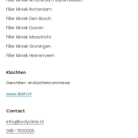
Filler kliniek Rotterdam
Filler kliniek Den Bosch
Filler kliniek Duiven
Filler kliniek Maastricht
Filler kliniek Groningen
Filler kliniek Heerenveen
Klachten
Geschillen- en klachtencommissie
www.dokh.nl
Contact
info@bodyclinic.nl
085-7600035