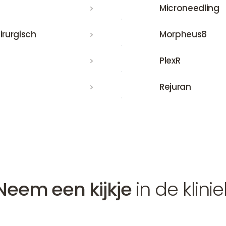
Microneedling
Microneedling
Morpheus8
irurgisch
Morpheus8
PlexR
PlexR
Rejuran
Rejuran
Neem een kijkje
in de klinie