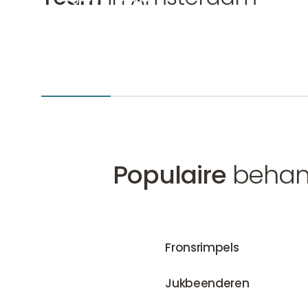
Cosmetisch arts, Ooglidcorrectie arts KNMG
Hugo Ammerlaan
Amsterdam-Zuid
Den Bosch
+2
Populaire
behand
Fronsrimpels
Fronsrimpels
Jukbeenderen
Jukbeenderen