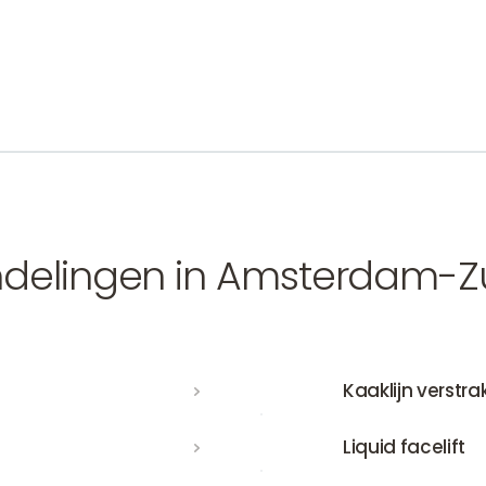
Hoofd-huidtherapeut
Simone Mulder
Amsterdam-Zuid
Utrecht
+1
elingen in Amsterdam-Z
Kaaklijn verstrakken
Kaaklijn verstr
Liquid facelift
Liquid facelift