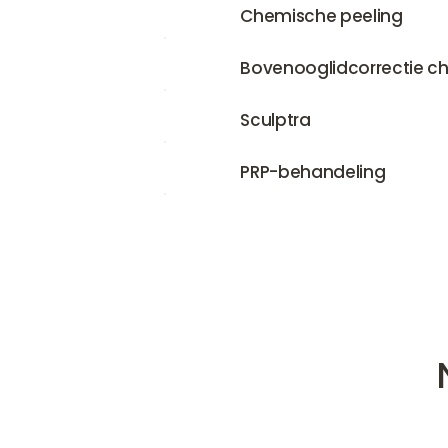
Chemische peeling
Chemische peeling
Bovenooglidcorrectie chirurgisch
Bovenooglidcorrectie ch
Sculptra
Sculptra
PRP-behandeling
PRP-behandeling