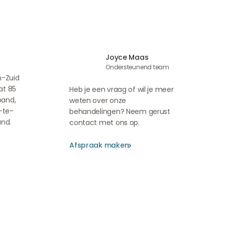
Joyce Maas
Ondersteunend team
m-Zuid
at 85
Heb je een vraag of wil je meer
pand,
weten over onze
-te-
behandelingen? Neem gerust
and.
contact met ons op.
Afspraak maken
Afspraak maken
Afspraak maken
Mirthe van der Putten