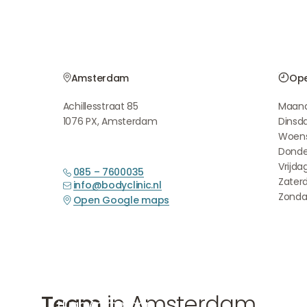
Amsterdam
Ope
Achillesstraat 85
Maan
1076 PX, Amsterdam
Dinsd
Woen
Donde
Vrijda
085 – 7600035
Zater
info@bodyclinic.nl
Zond
Open Google maps
Team
in Amsterdam
Hugo Ammerlaan