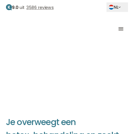
NL
9.0
uit
3586 reviews
Home
Beste filler kliniek
De beste filler kliniek
The Body Clinic staat bekend als beste filler kliniek
van Nederland
J
e
o
v
e
r
w
e
e
g
t
e
e
n