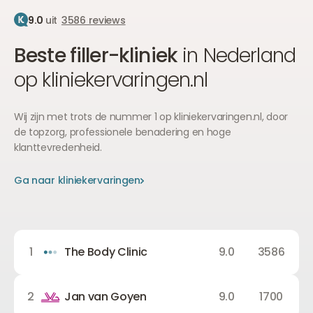
9.0
uit
3586 reviews
Beste filler-kliniek
in Nederland
op kliniekervaringen.nl
Wij zijn met trots de nummer 1 op kliniekervaringen.nl, door
de topzorg, professionele benadering en hoge
klanttevredenheid.
Ga naar kliniekervaringen
Ga naar kliniekervaringen
Ga naar kliniekervaringen
1
The Body Clinic
9.0
3586
2
Jan van Goyen
9.0
1700