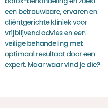
b
o
t
o
x
-
b
e
h
a
n
d
e
l
i
n
g
e
n
z
o
e
k
t
e
e
n
b
e
t
r
o
u
w
b
a
r
e
,
e
r
v
a
r
e
n
e
n
c
l
i
ë
n
t
g
e
r
i
c
h
t
e
k
l
i
n
i
e
k
v
o
o
r
v
r
i
j
b
l
i
j
v
e
n
d
a
d
v
i
e
s
e
n
e
e
n
v
e
i
l
i
g
e
b
e
h
a
n
d
e
l
i
n
g
m
e
t
o
p
t
i
m
a
a
l
r
e
s
u
l
t
a
a
t
d
o
o
r
e
e
n
e
x
p
e
r
t
.
M
a
a
r
w
a
a
r
v
i
n
d
j
e
d
i
e
?