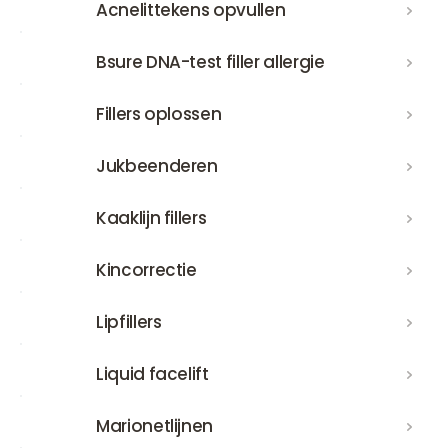
Acnelittekens opvullen
Acnelittekens opvullen
Bsure DNA-test filler allergie
Bsure DNA-test filler allergie
Fillers oplossen
Fillers oplossen
Jukbeenderen
Jukbeenderen
Kaaklijn fillers
Kaaklijn fillers
Kincorrectie
Kincorrectie
Lipfillers
Lipfillers
Liquid facelift
Liquid facelift
Marionetlijnen
Marionetlijnen