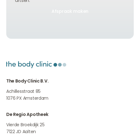
artsen.
Afspraak maken
Afspraak maken
Afspraak maken
The Body Clinic B.V.
Achillesstraat 85
1076 PX
Amsterdam
De Regio Apotheek
Vierde Broekdijk 25
7122 JD
Aalten