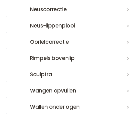
Neuscorrectie
Neuscorrectie
Neus-lippenplooi
Neus-lippenplooi
Oorlelcorrectie
Oorlelcorrectie
Rimpels bovenlip
Rimpels bovenlip
Sculptra
Sculptra
Wangen opvullen
Wangen opvullen
Wallen onder ogen
Wallen onder ogen