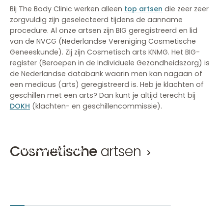
Bij The Body Clinic werken alleen
top artsen
die zeer zeer
zorgvuldig zijn geselecteerd tijdens de aanname
procedure. Al onze artsen zijn BIG geregistreerd en lid
van de NVCG (Nederlandse Vereniging Cosmetische
Geneeskunde). Zij zijn Cosmetisch arts KNMG. Het BIG-
register (Beroepen in de Individuele Gezondheidszorg) is
de Nederlandse databank waarin men kan nagaan of
een medicus (arts) geregistreerd is. Heb je klachten of
geschillen met een arts? Dan kunt je altijd terecht bij
DOKH
(klachten- en geschillencommissie).
Cosmetische
artsen
Hugo Ammerlaan
Mirthe 
Cosmetisch arts, Ooglidcorrectie arts KNMG
Cosmetisc
Hugo Ammerlaan
Mirthe van
Amsterdam-Zuid
Den Bosch
+2
Amsterd