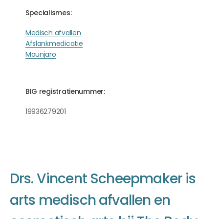
Specialismes:
Medisch afvallen
Afslankmedicatie
Mounjaro
BIG registratienummer:
19936279201
D
r
s
.
V
i
n
c
e
n
t
S
c
h
e
e
p
m
a
k
e
r
i
s
a
r
t
s
m
e
d
i
s
c
h
a
f
v
a
l
l
e
n
e
n