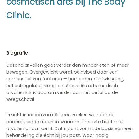
c
o
s
m
e
t
i
s
c
h
a
r
t
s
b
i
j
T
h
e
B
o
d
y
C
l
i
n
i
c
.
Biografie
Gezond afvallen gaat verder dan minder eten of meer
bewegen. Overgewicht wordt beïnvloed door een
samenspel van factoren — hormonen, stofwisseling,
eetlustregulatie, slaap en stress. Als arts medisch
afvallen kijk ik daarom verder dan het getal op de
weegschaal.
Inzicht in de oorzaak
Samen zoeken we naar de
onderliggende redenen waarom jij moeite hebt met
afvallen of aankomt. Dat inzicht vormt de basis van een
behandeling die écht bij jou past. Waar nodig