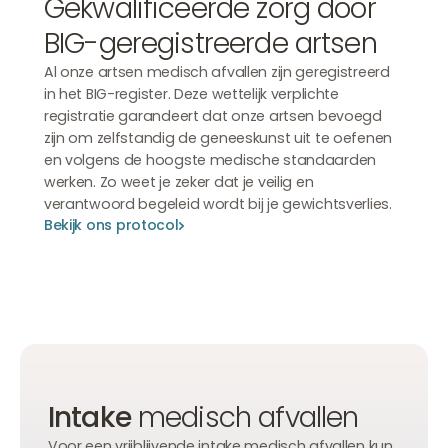
Gekwalificeerde zorg door
BIG-geregistreerde artsen
Al onze artsen medisch afvallen zijn geregistreerd
in het BIG-register. Deze wettelijk verplichte
registratie garandeert dat onze artsen bevoegd
zijn om zelfstandig de geneeskunst uit te oefenen
en volgens de hoogste medische standaarden
werken. Zo weet je zeker dat je veilig en
verantwoord begeleid wordt bij je gewichtsverlies.
Bekijk ons protocol
Bekijk ons protocol
Bekijk ons protocol
Intake
medisch afvallen
Voor een vrijblijvende intake medisch afvallen kun