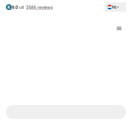
NL
9.0
uit
3586 reviews
Home
Behandelingen
Fillers
Bsure dna test fillers
Bsure DNA-test filler
allergie
DNA-test tegen een filler afstotingsreactie
€359
Afspraak maken
Afspraak maken
Afspraak maken
Ma.– Vr. 9.30 – 17.00 uur Za. 09:00 – 15:00 uur