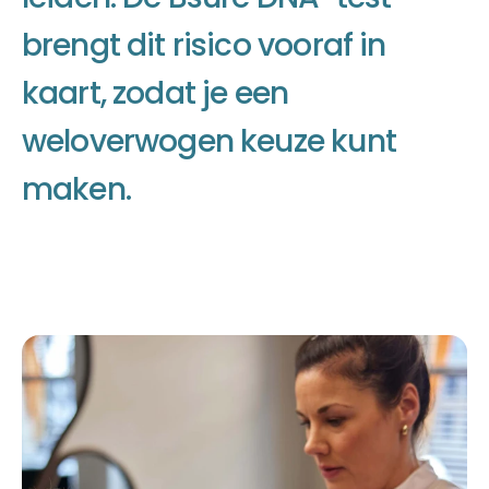
b
r
e
n
g
t
d
i
t
r
i
s
i
c
o
v
o
o
r
a
f
i
n
k
a
a
r
t
,
z
o
d
a
t
j
e
e
e
n
w
e
l
o
v
e
r
w
o
g
e
n
k
e
u
z
e
k
u
n
t
m
a
k
e
n
.