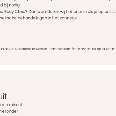
 bij nodig!
 The Body Clinic? Dan waarderen wij het enorm als je op ons
metische behandelingen in het zonnetje.
kliniek van Nederland te worden. Stemmen kan t/m 16 maart. Let op: er kan 
it
 een minuut:
 hieronder