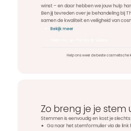
winst – en daar hebben we jouw hulp hard
Ben jij tevreden over je behandeling bij
samen de kwaliteit en veiligheid van cos
Bekijk meer
Stem nu op The Body Clinic
Stem nu op The Body Clinic
Stem nu op The Body Clinic
Help ons weer de beste cosmetische 
Zo breng je je stem u
Stemmen is eenvoudig en kost je slechts
Ga naar het stemformulier via de link