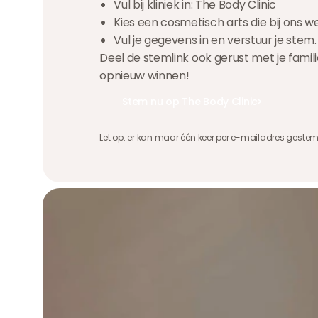
Vul bij kliniek in: The Body Clinic
Kies een cosmetisch arts die bij ons 
Vul je gegevens in en verstuur je stem.
Deel de stemlink ook gerust met je fam
opnieuw winnen!
Stem nu op The Body Clinic
Stem nu op The Body Clinic
Stem nu op The Body Clinic
Let op: er kan maar één keer per e-mailadres geste