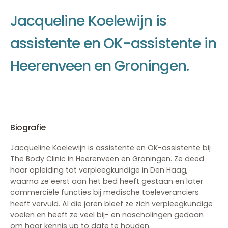
J
a
c
q
u
e
l
i
n
e
K
o
e
l
e
w
i
j
n
i
s
a
s
s
i
s
t
e
n
t
e
e
n
O
K
-
a
s
s
i
s
t
e
n
t
e
i
n
H
e
e
r
e
n
v
e
e
n
e
n
G
r
o
n
i
n
g
e
n
.
Biografie
Jacqueline Koelewijn is assistente en OK-assistente bij
The Body Clinic in Heerenveen en Groningen. Ze deed
haar opleiding tot verpleegkundige in Den Haag,
waarna ze eerst aan het bed heeft gestaan en later
commerciële functies bij medische toeleveranciers
heeft vervuld. Al die jaren bleef ze zich verpleegkundige
voelen en heeft ze veel bij- en nascholingen gedaan
om haar kennis up to date te houden.