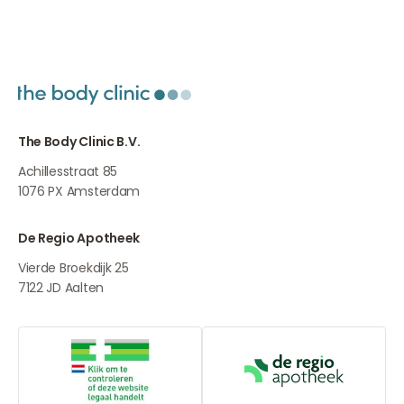
The Body Clinic B.V.
Achillesstraat 85
1076 PX
Amsterdam
De Regio Apotheek
Vierde Broekdijk 25
7122 JD
Aalten
Online aanbieders medicijnen
De Regio Apot