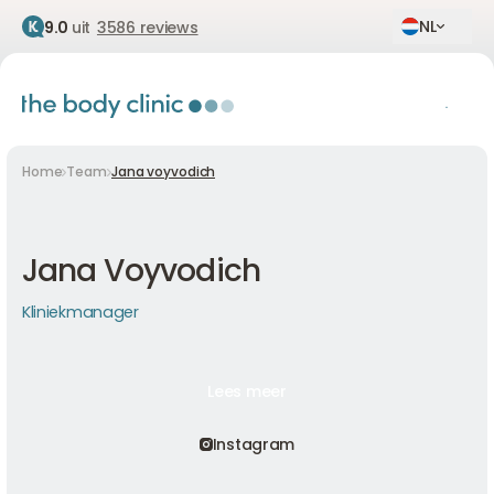
NL
9.0
uit
3586 reviews
Home
Team
Jana voyvodich
Jana Voyvodich
Kliniekmanager
Lees meer
Lees meer
Lees meer
Instagram
Instagram
Instagram