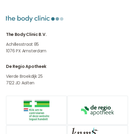
The Body Clinic B.V.
Achillesstraat 85
1076 PX
Amsterdam
De Regio Apotheek
Vierde Broekdijk 25
7122 JD
Aalten
Online aanbieders medicijnen
De Regio Apot