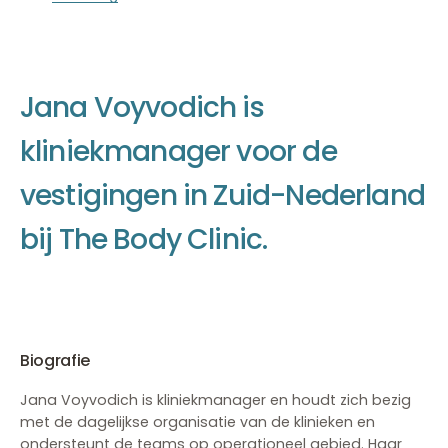
J
a
n
a
V
o
y
v
o
d
i
c
h
i
s
k
l
i
n
i
e
k
m
a
n
a
g
e
r
v
o
o
r
d
e
v
e
s
t
i
g
i
n
g
e
n
i
n
Z
u
i
d
-
N
e
d
e
r
l
a
n
d
b
i
j
T
h
e
B
o
d
y
C
l
i
n
i
c
.
Biografie
Jana Voyvodich is kliniekmanager en houdt zich bezig
met de dagelijkse organisatie van de klinieken en
ondersteunt de teams op operationeel gebied. Haar