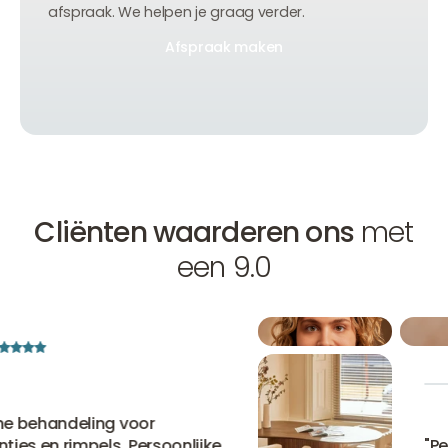
afspraak. We helpen je graag verder.
Afspraak maken
Afspraak maken
Afspraak maken
Cliënten waarderen ons
met
een 9.0
ne behandeling voor
ntjes en rimpels. Persoonlijke
"
Per