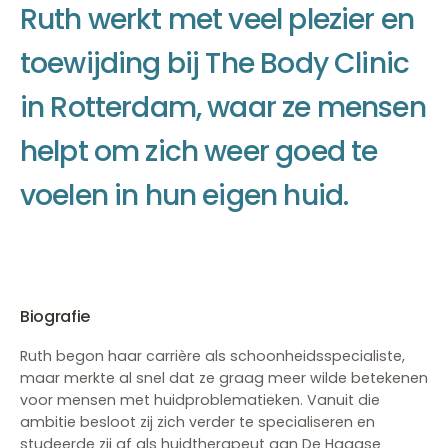
R
u
t
h
w
e
r
k
t
m
e
t
v
e
e
l
p
l
e
z
i
e
r
e
n
t
o
e
w
i
j
d
i
n
g
b
i
j
T
h
e
B
o
d
y
C
l
i
n
i
c
i
n
R
o
t
t
e
r
d
a
m
,
w
a
a
r
z
e
m
e
n
s
e
n
h
e
l
p
t
o
m
z
i
c
h
w
e
e
r
g
o
e
d
t
e
v
o
e
l
e
n
i
n
h
u
n
e
i
g
e
n
h
u
i
d
.
Biografie
Ruth begon haar carrière als schoonheidsspecialiste,
maar merkte al snel dat ze graag meer wilde betekenen
voor mensen met huidproblematieken. Vanuit die
ambitie besloot zij zich verder te specialiseren en
studeerde zij af als huidtherapeut aan De Haagse