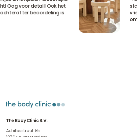
! Oog voor detail! Ook het
staa
chteraf ter beoordeling is
vrie
omtr
Bekijk alle ervaringen
Bekijk alle ervaringen
Bekijk alle ervaringen
The Body Clinic B.V.
Achillesstraat 85