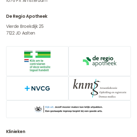
1076 PX
Amsterdam
De Regio Apotheek
Vierde Broekdijk 25
7122 JD
Aalten
Online aanbieders medicijnen
De Regio Apot
NVCG
Klinieken