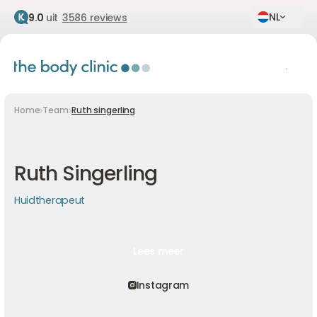
NL
9.0
uit
3586 reviews
Home
Team
Ruth singerling
Ruth Singerling
Huidtherapeut
Lees meer
Lees meer
Lees meer
Instagram
Instagram
Instagram