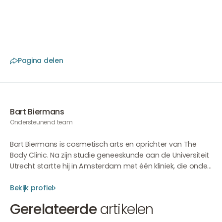
Disorders, 19 (11), 1384-1385.
https://doi.org/10.1002/mds.20205
Pagina delen
Bart Biermans
Ondersteunend team
Bart Biermans is cosmetisch arts en oprichter van The
Body Clinic. Na zijn studie geneeskunde aan de Universiteit
Utrecht startte hij in Amsterdam met één kliniek, die onder
zijn leiding is uitgegroeid tot een toonaangevende
organisatie met meerdere locaties in Nederland en
Bekijk profiel
Duitsland. Met meer dan 20 jaar ervaring in injectables
Gerelateerde
artikelen
heeft Bart een heldere visie ontwikkeld op natuurlijke
esthetiek, balans en harmonie. Hoewel Bart nog maar