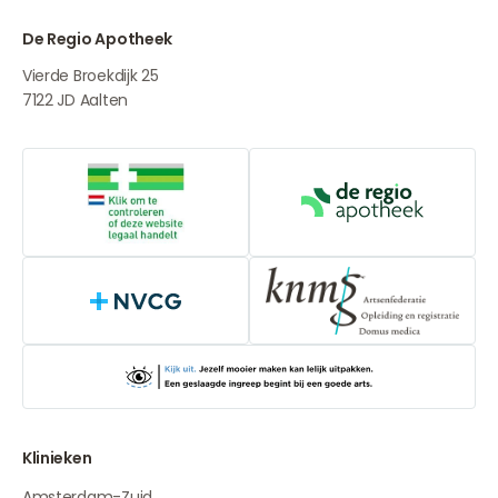
De Regio Apotheek
Vierde Broekdijk 25
7122 JD
Aalten
Online aanbieders medicijnen
De Regio Apot
NVCG
Klinieken
Amsterdam-Zuid