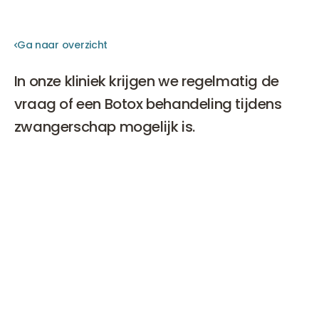
Ga naar overzicht
Ga naar overzicht
In onze kliniek krijgen we regelmatig de
vraag of een Botox behandeling tijdens
zwangerschap mogelijk is.
Het korte antwoord daarop is: nee. In het onderstaande
stuk lees je meer over Botox tijdens zwangerschap,
Botox en borstvoeding en wat er wel mogelijk is om
voor je huid te doen in plaats van een Botox
behandeling.
Botox is een veilig