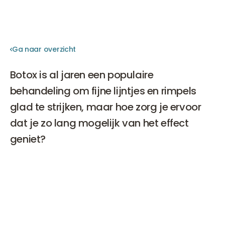
Ga naar overzicht
Ga naar overzicht
Botox is al jaren een populaire
behandeling om fijne lijntjes en rimpels
glad te strijken, maar hoe zorg je ervoor
dat je zo lang mogelijk van het effect
geniet?
Een verrassende factor die hierbij kan helpen, is zink. Dit
lichaamseigen mineraal speelt een belangrijke rol in het
functioneren van botox. In dit blog leggen we uit hoe
zink werkt, waarom het een verschil kan maken en hoe