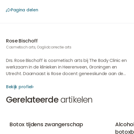
Pagina delen
Rose Bischoff
Cosmetisch arts, Ooglidcorrectie arts
Drs. Rose Bischoff is cosmetisch arts bij The Body Clinic en
werkzaam in de klinieken in Heerenveen, Groningen en
Utrecht. Daarnaast is Rose docent geneeskunde aan de
Rijksuniversiteit Groningen en docent bij de NVCG. Na haar
medisch-specialistische opleiding tot Orthopedisch
Bekijk profiel
Chirurg aan het UMCG in Groningen behaalde ze een
Gerelateerde
artikelen
superspecialisatie in het uitvoeren van hersteloperaties,
waarbij ze zich richtte op versleten en incorrect werkende
kunstknieën. Na 15 jaar ervaring opgedaan te hebben
Botox tijdens zwangerschap
Alcohol d
binnen de chirurgie in het ziekenhuis, besloot ze toch de
Botox
Botox
Botox tijdens zwangerschap
Alcohol
keuze te maken om haar passie voor creativiteit,
botoxb
symmetrie en contact met mensen te volgen en werkt ze