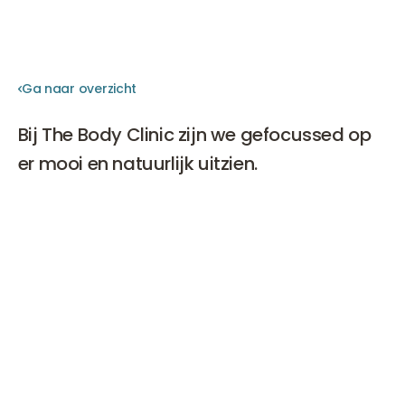
Ga naar overzicht
Ga naar overzicht
Bij The Body Clinic zijn we gefocussed op
er mooi en natuurlijk uitzien.
Een cosmetische behandelingen kan daar een
prachtige bijdrage aan leveren, maar ook
leefstijlfactoren als: bewegen, roken, alcohol, voeding
en ontspanning zijn belangrijk bij het voorkomen van
rimpels en het behouden van een gezonde en stralende
huid.