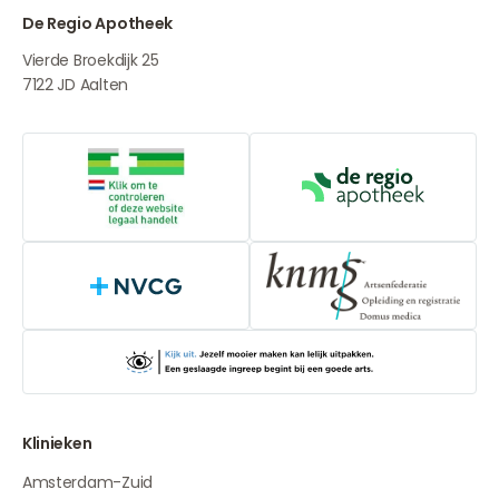
De Regio Apotheek
Vierde Broekdijk 25
7122 JD
Aalten
Online aanbieders medicijnen
De Regio Apot
NVCG
Klinieken
Amsterdam-Zuid