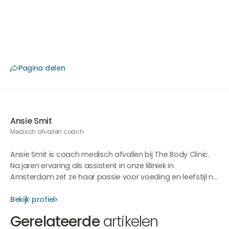
kanker en hart- en vaatziekten. Een gezond dieet is niet
alleen goed voor de buitenkant, maar ook je hele
lichaam profiteert hier optimaal van.
Pagina delen
Ansie Smit
Medisch afvallen coach
Ansie Smit is coach medisch afvallen bij The Body Clinic.
Na jaren ervaring als assistent in onze kliniek in
Amsterdam zet ze haar passie voor voeding en leefstijl nu
volledig in om mensen te begeleiden naar een gezond en
duurzaam gewicht. Al van jongs af aan is Ansie
Bekijk profiel
gefascineerd door de wisselwerking tussen voeding en
Gerelateerde
artikelen
gedrag, een interesse die ze heeft ontwikkeld tot