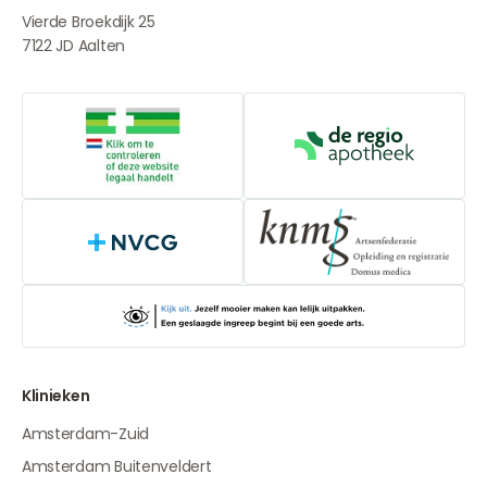
Vierde Broekdijk 25
7122 JD
Aalten
Online aanbieders medicijnen
De Regio Apot
NVCG
Klinieken
Amsterdam-Zuid
Amsterdam Buitenveldert