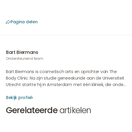
Pagina delen
Bart Biermans
Ondersteunend team
Bart Biermans is cosmetisch arts en oprichter van The
Body Clinic. Na zijn studie geneeskunde aan de Universiteit
Utrecht startte hij in Amsterdam met één kliniek, die onder
zijn leiding is uitgegroeid tot een toonaangevende
organisatie met meerdere locaties in Nederland en
Bekijk profiel
Duitsland. Met meer dan 20 jaar ervaring in injectables
Gerelateerde
artikelen
heeft Bart een heldere visie ontwikkeld op natuurlijke
esthetiek, balans en harmonie. Hoewel Bart nog maar
sporadisch patiënten behandelt, speelt hij een belangrijke
Botox tijdens zwangerschap
Alcohol d
rol in het coachen van de artsen binnen The Body Clinic. Hij
Botox
Botox