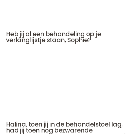
Ik heb daar vanaf mijn 20ste al een groef. Die heb ik
laten opvullen. En dat vond ik gelijk heel mooi. Mijn
gezicht verzachtte meteen.'
Heb jij al een behandeling op je
verlanglijstje staan, Sophie?
'Op dit moment niet nee. Maar het is wel een onderwerp
dat me fascineert. Waarom gaat de een gebukt onder
een kleine oneffenheid en zit een ander die veel minder
aan het klassieke schoonheidsideaal voldoet prima in
zijn vel? Waarom staat de wereld in brand als we
vermoeden dat iemand iets heeft laten doen? Terwijl
botox al veel wijdverbreider is dan ik dacht. Dat brengt
me weer op de vraag wat het gaat doen met het
schoonheidsideaal en met de wereld.'
Halina, toen jij in de behandelstoel lag,
had jij toen nog bezwarende