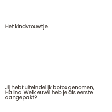
moeilijk. Ik heb een eeuwige fetisj om meisjesachtig te
zijn.'
Het kindvrouwtje.
Halina: 'Ja. Dat wilde ik al toen ik 4 was; het liefst liep ik
alleen maar in kostschooljurkjes.'
Sophie: 'Dat was bij mij totaal anders. Mijn moeder
moest me echt streng toespreken, wilde ik mijn haar in
ieder geval een keer per week kammen. Ik zat er niet
mee als ik met een vogelnest op mijn hoofd rondliep.'
Jij hebt uiteindelijk botox genomen,
Halina. Welk euvel heb je als eerste
aangepakt?
'Dit hier (wijst op lijntje tussen
neus en mondhoek
, red.)