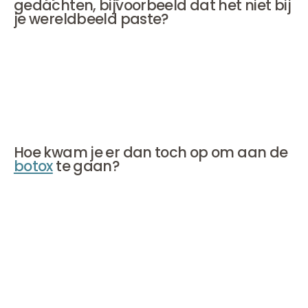
gedachten, bijvoorbeeld dat het niet bij
je wereldbeeld paste?
'Ja, heel erg. Ik moest ook aan mijn moeder denken, die
me heeft opgevoed zoals Sophie misschien wel is:
uiterlijk is van geen enkel belang. Het maakt niet uit dat
je lang okselhaar hebt of dat je borsten hangen, want je
bent uniek en je mag er zijn.'
Hoe kwam je er dan toch op om aan de
botox
te gaan?
Halina: 'Eh, doordat het mij ook een beetje half werd
aangeraden. Niet in de toneelwereld overigens, maar in
de filmwereld is het mij weleens door een regisseur
gesuggereerd. Niet letterlijk, maar er werd gezegd: 'Je
speelt erg goed, alleen heb je een beetje een hard
gezicht ten opzichte van anderen.' Ze vonden dat
jammer en zouden mijn talent het liefst op iemand met
een Romy Schneider-achtig hoofd willen plakken. Nou