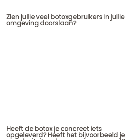
Zien jullie veel botoxgebruikers in jullie
omgeving doorslaan?
Sophie: 'Ja, ik ga geen namen noemen.'
Halina: 'Ik zie het in mijn omgeving ook. Dan zeg ik er ook
iets van, daar ben ik heel bot in.'
Is er na die eerste
behandeling bij jou zelf nog iets bij gekomen?
Halina: 'Ja, een klein beetje botox in de rimpels in mijn
voorhoofd. Want ik vind mijn expressie op het toneel
soms te veel. Maar ik mag natuurlijk niet doorslaan, als
ik een expressieloze vrouw zou worden, verlies ik mijn
inkomen.'
Heeft de botox je concreet iets
opgeleverd? Heeft het bijvoorbeeld je