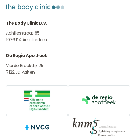
The Body Clinic B.V.
Achillesstraat 85
1076 PX
Amsterdam
De Regio Apotheek
Vierde Broekdijk 25
7122 JD
Aalten
Online aanbieders medicijnen
De Regio Apot
NVCG