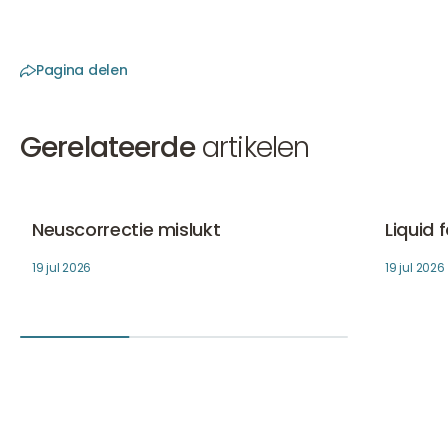
Pagina delen
Gerelateerde
artikelen
Neuscorrectie mislukt
Liquid fac
Fillers
Fillers
Neuscorrectie mislukt
Liquid 
19 jul 2026
19 jul 2026