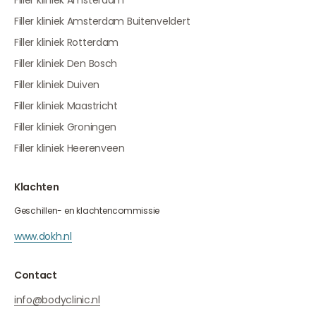
Filler kliniek Amsterdam
Filler kliniek Amsterdam Buitenveldert
Filler kliniek Rotterdam
Filler kliniek Den Bosch
Filler kliniek Duiven
Filler kliniek Maastricht
Filler kliniek Groningen
Filler kliniek Heerenveen
Klachten
Geschillen- en klachtencommissie
www.dokh.nl
Contact
info@bodyclinic.nl