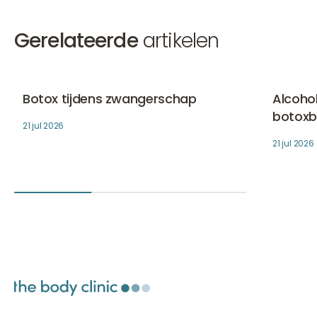
Gerelateerde
artikelen
Botox tijdens zwangerschap
Alcohol d
Botox
Botox
Botox tijdens zwangerschap
Alcohol
botoxb
21 jul 2026
21 jul 2026