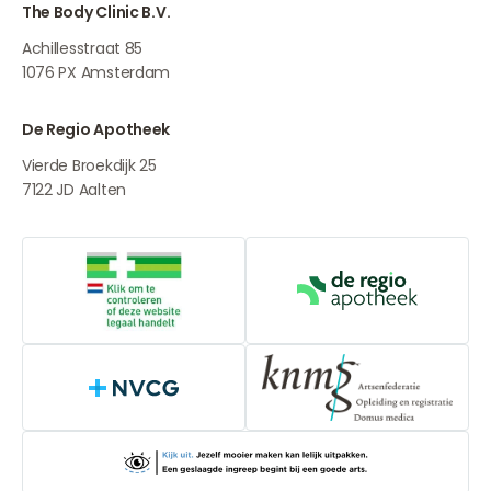
The Body Clinic B.V.
Achillesstraat 85
1076 PX
Amsterdam
De Regio Apotheek
Vierde Broekdijk 25
7122 JD
Aalten
Online aanbieders medicijnen
De Regio Apot
NVCG