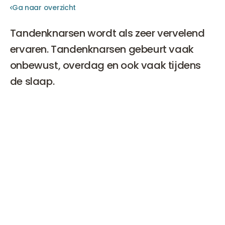
Ga naar overzicht
Ga naar overzicht
Tandenknarsen wordt als zeer vervelend
ervaren. Tandenknarsen gebeurt vaak
onbewust, overdag en ook vaak tijdens
de slaap.
De gevolgen zijn echter zeer slecht voor je gebit. Er kan
slijtage ontstaan van tanden en kiezen. Soms is de
spierspanning in de kaken zo verhoogd dat je kaken
overactief zijn.
Tandenknarsen
kan door deze
verhoogde spierspanning voortdurend plaatsvinden,
maar het kan ook alleen plaatsvinden in stressvolle
periodes. Weinig mensen weten dat
botox
(Botulinetoxine) dé oplossing is voor tandenknarsen,
oftewel bruxisme.