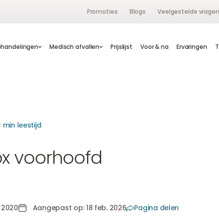
Promoties
Blogs
Veelgestelde vrage
ehandelingen
handelingen
Medisch afvallen
Medisch afvallen
Prijslijst
Prijslijst
Voor & na
Voor & na
Ervaringen
Ervaringen
 min leestijd
ox voorhoofd
 2020
Aangepast op: 18 feb. 2026
Pagina delen