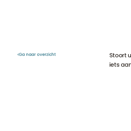
Stoort 
Ga naar overzicht
Ga naar overzicht
iets aa
Voorhoof
Hiernaast
hebben o
van het 