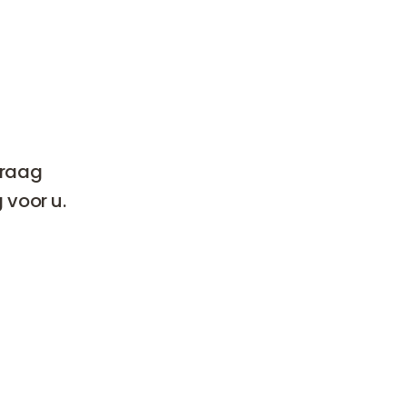
graag
 voor u.
auwen.
uwen te
andeling