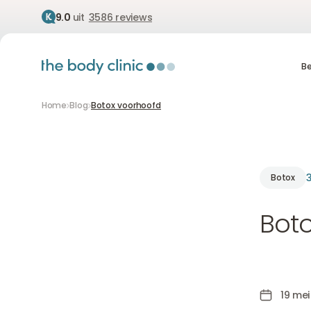
9.0
uit
3586 reviews
B
Be
Home
Blog
Botox voorhoofd
3
Botox
Bot
19 mei