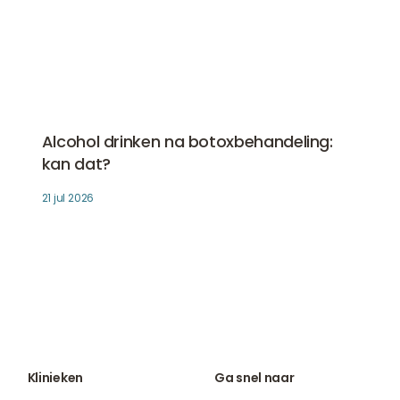
Alcohol drinken na botoxbehandeling: kan dat?
Botox
Alcohol drinken na botoxbehandeling:
kan dat?
21 jul 2026
Klinieken
Ga snel naar