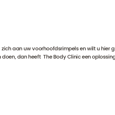
u zich aan uw voorhoofdsrimpels en wilt u hier 
n doen, dan heeft The Body Clinic een oplossing
dsrimpels
ontstaan door het optrekken van de wenkbr
 speelt erfelijkheid ook een rol. Na jarenlang je wenkbra
pgetrokken verdwijnen deze rimpels niet meer. Een beh
voorhoofd met
botox
kan voor u de oplossing zijn.