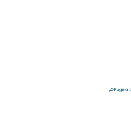
Boto
Artsen va
cosmetis
ons nu vo
mail:
info
Pagina 