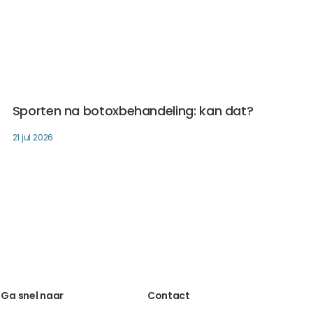
Sporten na botoxbehandeling: kan dat?
Botox
Sporten na botoxbehandeling: kan dat?
21 jul 2026
Ga snel naar
Contact