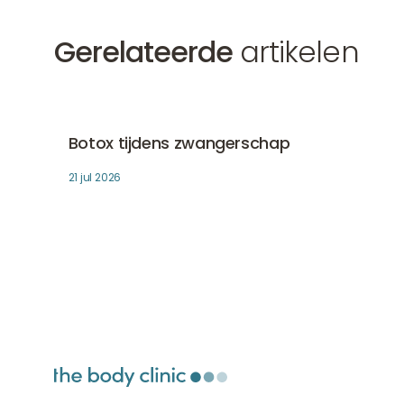
Gerelateerde
artikelen
Botox tijdens zwangerschap
Botox
Botox tijdens zwangerschap
21 jul 2026