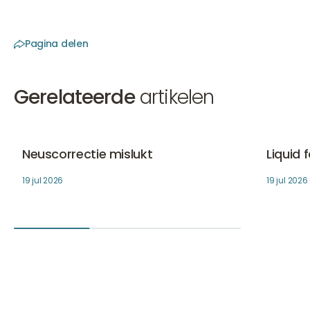
Pagina delen
Gerelateerde
artikelen
Neuscorrectie mislukt
Liquid fac
Fillers
Fillers
Neuscorrectie mislukt
Liquid 
19 jul 2026
19 jul 2026