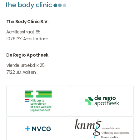
The Body Clinic B.V.
Achillesstraat 85
1076 PX
Amsterdam
De Regio Apotheek
Vierde Broekdijk 25
7122 JD
Aalten
Online aanbieders medicijnen
De Regio Apot
NVCG