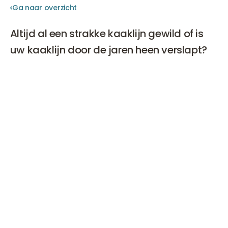
Ga naar overzicht
Ga naar overzicht
Altijd al een strakke kaaklijn gewild of is
uw kaaklijn door de jaren heen verslapt?
Fillers bieden de juiste oplossing om uw
kaaklijn strak
te
krijgen en meer contour aan te brengen. U hoeft niet
onder het mes, geen narcose en u bent vrij snel weer
hersteld. Eveneens zijn de kosten voor een kaaklijn
verstrakking met
fillers
vele malen lager dan een
operatie bij een plastisch chirurg. Wij nodigen u graag
uit om gratis op consult te komen om uw wensen met
één van onze
artsen
te bespreken.
Een strakke kaaklijn