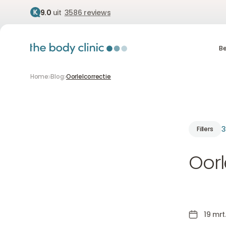
9.0
uit
3586 reviews
B
Be
Home
Blog
Oorlelcorrectie
3
Fillers
Oorl
19 mrt