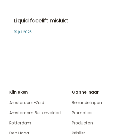
Liquid facelift mislukt
Fillers
Liquid facelift mislukt
19 jul 2026
Klinieken
Ga snel naar
Amsterdam-Zuid
Behandelingen
Amsterdam Buitenveldert
Promoties
Rotterdam
Producten
Den Haag
Prijslijst