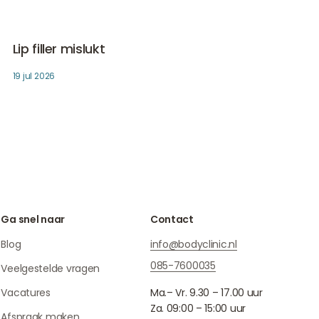
Lip filler mislukt
Fillers
Lip filler mislukt
19 jul 2026
Ga snel naar
Contact
Blog
info@bodyclinic.nl
085-7600035
Veelgestelde vragen
Vacatures
Ma.– Vr. 9.30 – 17.00 uur
Za. 09:00 – 15:00 uur
Afspraak maken