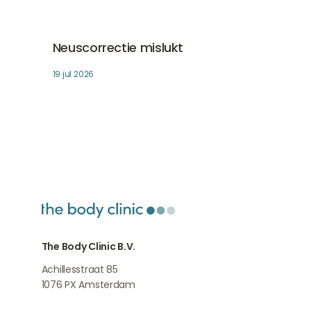
Neuscorrectie mislukt
Fillers
Neuscorrectie mislukt
19 jul 2026
The Body Clinic B.V.
Achillesstraat 85
1076 PX
Amsterdam