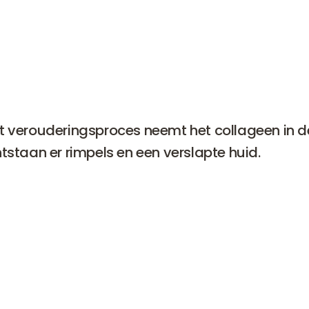
t verouderingsproces neemt het collageen in d
ntstaan er rimpels en een verslapte huid.
 ook voor de oorlellen. U kunt door het veelvuldig dragen 
n en de combinatie met het ouder worden oorlellen heb
die niet bij u passen. Door een behandeling met
fillers
wo
weer steviger en minder gerimpeld.