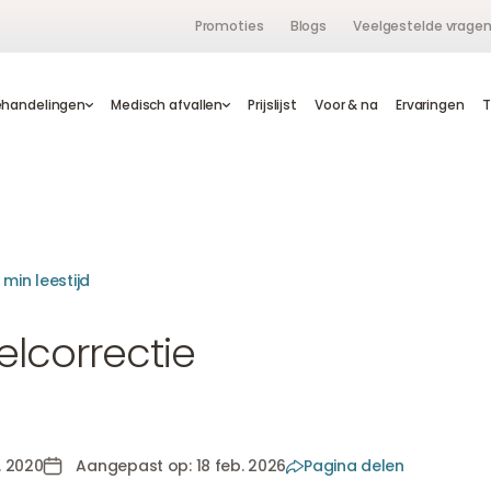
Promoties
Blogs
Veelgestelde vrage
ehandelingen
handelingen
Medisch afvallen
Medisch afvallen
Prijslijst
Prijslijst
Voor & na
Voor & na
Ervaringen
Ervaringen
 min leestijd
elcorrectie
. 2020
Aangepast op: 18 feb. 2026
Pagina delen