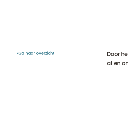
Door he
Ga naar overzicht
Ga naar overzicht
af en o
Dit geldt
oorbelle
gekregen 
oorlellen