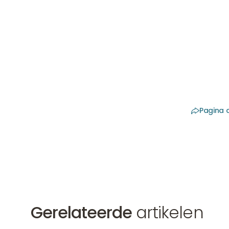
Anneke: "
oor lelijk
droeg maa
heb ik we
Pagina 
Gerelateerde
artikelen